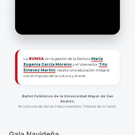
La
#UMSA
, en la gestión de la Rectora
María
Eugenia García Moreno
y el Vicerrector
Tito
Estevez Martini
, resalta una educación integral
con el impulso de la cultura y el arte.
Ballet Folklórico de la Universidad Mayor de San
Andrés.
1er concurso de Danza Interuniversitario "Matices de mi tierra".
Gala Navideña