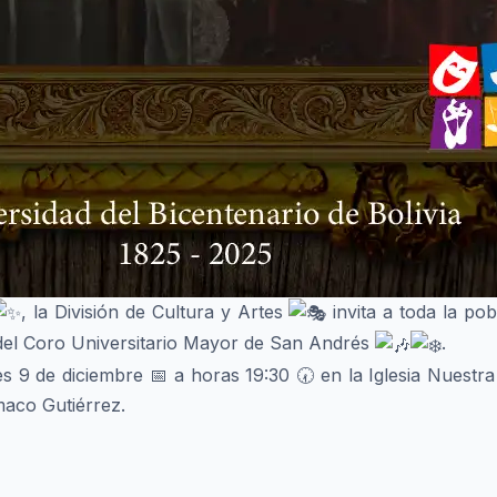
, la División de Cultura y Artes
invita a toda la po
del Coro Universitario Mayor de San Andrés
.
tes 9 de diciembre 📅 a horas 19:30 🕢 en la Iglesia Nuest
maco Gutiérrez.