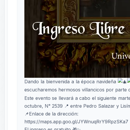
Dando la bienvenida a la época navideña
escucharemos hermosos villancicos por parte 
Este evento se llevará a cabo el siguiente mar
octubre, N° 2539 📍 entre Pedro Salazar y Lisí
📌Enlace de la dirección:
https://maps.app.goo.gl/JYWnuqRrY9RpzSKa7
El ingreso es gratuito 🎁✨