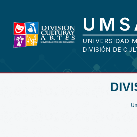
DIV
Un