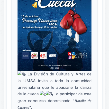
La División de Cultura y Artes de
la UMSA invita a toda la comunidad
universitaria que le apasione la danza
de la cueca
, a participar de este
gran concurso denominado "𝑩𝒂𝒕𝒂𝒍𝒍𝒂 𝒅𝒆
𝑪𝒖𝒆𝒄𝒂𝒔".