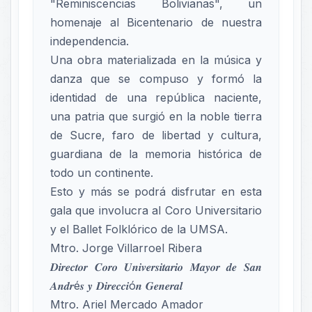
"Reminiscencias Bolivianas", un
homenaje al Bicentenario de nuestra
independencia.
Una obra materializada en la música y
danza que se compuso y formó la
identidad de una república naciente,
una patria que surgió en la noble tierra
de Sucre, faro de libertad y cultura,
guardiana de la memoria histórica de
todo un continente.
Esto y más se podrá disfrutar en esta
gala que involucra al Coro Universitario
y el Ballet Folklórico de la UMSA.
Mtro. Jorge Villarroel Ribera
𝑫𝒊𝒓𝒆𝒄𝒕𝒐𝒓 𝑪𝒐𝒓𝒐 𝑼𝒏𝒊𝒗𝒆𝒓𝒔𝒊𝒕𝒂𝒓𝒊𝒐 𝑴𝒂𝒚𝒐𝒓 𝒅𝒆 𝑺𝒂𝒏
𝑨𝒏𝒅𝒓é𝒔 𝒚 𝑫𝒊𝒓𝒆𝒄𝒄𝒊ó𝒏 𝑮𝒆𝒏𝒆𝒓𝒂𝒍
Mtro. Ariel Mercado Amador