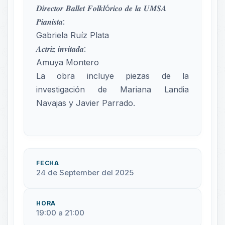
𝑫𝒊𝒓𝒆𝒄𝒕𝒐𝒓 𝑩𝒂𝒍𝒍𝒆𝒕 𝑭𝒐𝒍𝒌𝒍ó𝒓𝒊𝒄𝒐 𝒅𝒆 𝒍𝒂 𝑼𝑴𝑺𝑨
𝑷𝒊𝒂𝒏𝒊𝒔𝒕𝒂:
Gabriela Ruíz Plata
𝑨𝒄𝒕𝒓𝒊𝒛 𝒊𝒏𝒗𝒊𝒕𝒂𝒅𝒂:
Amuya Montero
La obra incluye piezas de la
investigación de Mariana Landia
Navajas y Javier Parrado.
FECHA
24 de September del 2025
HORA
19:00 a 21:00