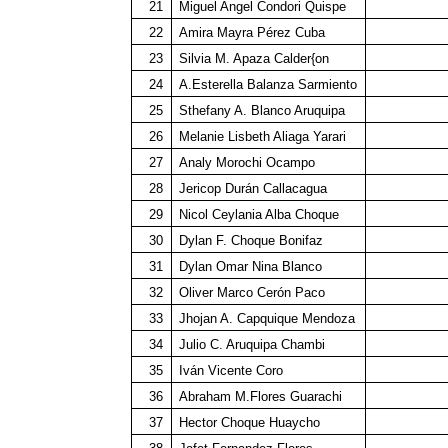
21
Miguel Angel Condori Quispe
22
Amira Mayra Pérez Cuba
23
Silvia M. Apaza Calder{on
24
A.Esterella Balanza Sarmiento
25
Sthefany A. Blanco Aruquipa
26
Melanie Lisbeth Aliaga Yarari
27
Analy Morochi Ocampo
28
Jericop Durán Callacagua
29
Nicol Ceylania Alba Choque
30
Dylan F. Choque Bonifaz
31
Dylan Omar Nina Blanco
32
Oliver Marco Cerón Paco
33
Jhojan A. Capquique Mendoza
34
Julio C. Aruquipa Chambi
35
Iván Vicente Coro
36
Abraham M.Flores Guarachi
37
Hector Choque Huaycho