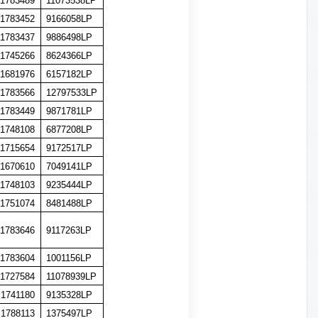
1783489
11073538LP
1783452
9166058LP
1783437
9886498LP
1745266
8624366LP
1681976
6157182LP
1783566
12797533LP
1783449
9871781LP
1748108
6877208LP
1715654
9172517LP
1670610
7049141LP
1748103
9235444LP
1751074
8481488LP
1783646
9117263LP
1783604
1001156LP
1727584
11078939LP
1741180
9135328LP
1788113
1375497LP