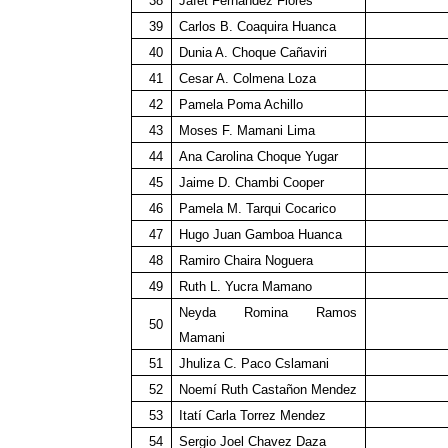
38
Jafet Fernandez Flores
39
Carlos B. Coaquira Huanca
40
Dunia A. Choque Cañaviri
41
Cesar A. Colmena Loza
42
Pamela Poma Achillo
43
Moses F. Mamani Lima
44
Ana Carolina Choque Yugar
45
Jaime D. Chambi Cooper
46
Pamela M. Tarqui Cocarico
47
Hugo Juan Gamboa Huanca
48
Ramiro Chaira Noguera
49
Ruth L. Yucra Mamano
Neyda Romina Ramos
50
Mamani
51
Jhuliza C. Paco Cslamani
52
Noemí Ruth Castañon Mendez
53
Itatí Carla Torrez Mendez
54
Sergio Joel Chavez Daza