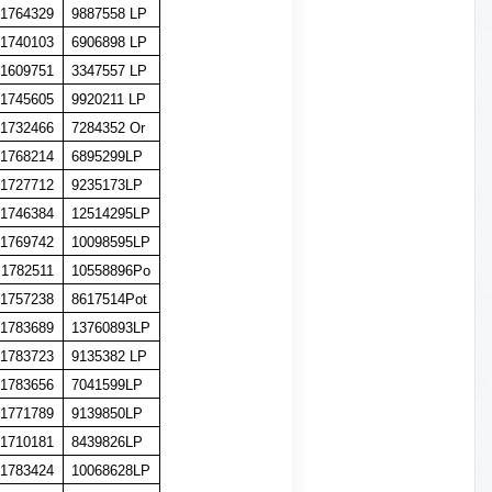
1764329
9887558 LP
1740103
6906898 LP
1609751
3347557 LP
1745605
9920211 LP
1732466
7284352 Or
1768214
6895299LP
1727712
9235173LP
1746384
12514295LP
1769742
10098595LP
1782511
10558896Po
1757238
8617514Pot
1783689
13760893LP
1783723
9135382 LP
1783656
7041599LP
1771789
9139850LP
1710181
8439826LP
1783424
10068628LP