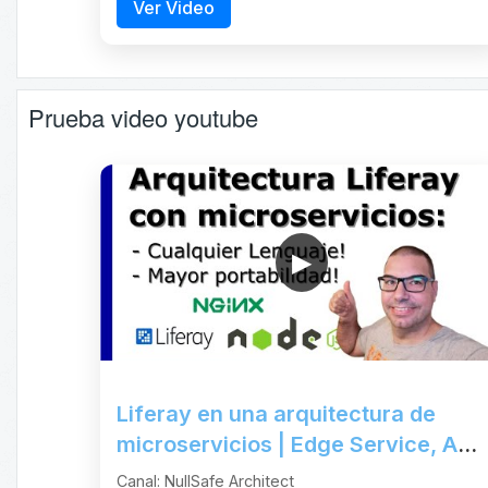
Ver Video
Prueba video youtube
▶
Liferay en una arquitectura de
microservicios | Edge Service, API
y Headless
Canal: NullSafe Architect