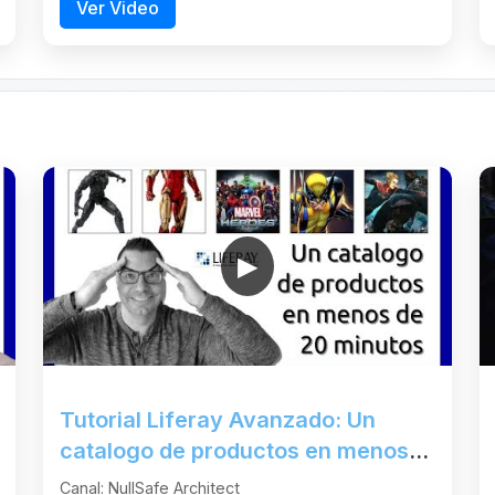
Ver Video
▶
Tutorial Liferay Avanzado: Un
catalogo de productos en menos
de 20 minutos
Canal: NullSafe Architect