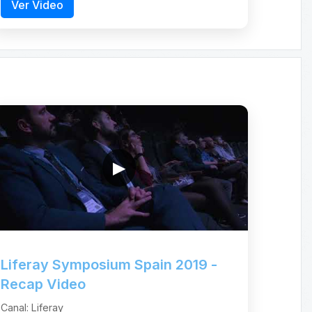
Ver Video
▶
Liferay Symposium Spain 2019 -
Recap Video
Canal: Liferay