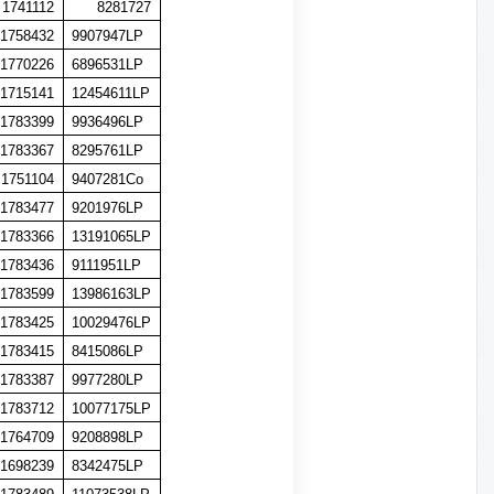
1741112
8281727
1758432
9907947LP
1770226
6896531LP
1715141
12454611LP
1783399
9936496LP
1783367
8295761LP
1751104
9407281Co
1783477
9201976LP
1783366
13191065LP
1783436
9111951LP
1783599
13986163LP
1783425
10029476LP
1783415
8415086LP
1783387
9977280LP
1783712
10077175LP
1764709
9208898LP
1698239
8342475LP