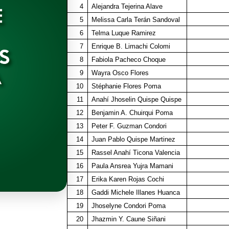
4
Alejandra Tejerina Alave
5
Melissa Carla Terán Sandoval
6
Telma Luque Ramirez
7
Enrique B. Limachi Colomi
8
Fabiola Pacheco Choque
9
Wayra Osco Flores
10
Stéphanie Flores Poma
11
Anahí Jhoselin Quispe Quispe
12
Benjamin A. Chuirqui Poma
13
Peter F. Guzman Condori
14
Juan Pablo Quispe Martinez
15
Rassel Anahí Ticona Valencia
16
Paula Ansrea Yujra Mamani
17
Erika Karen Rojas Cochi
18
Gaddi Michele Illanes Huanca
19
Jhoselyne Condori Poma
20
Jhazmin Y. Caune Siñani