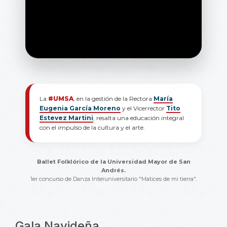
La
#UMSA
, en la gestión de la Rectora
María
Eugenia García Moreno
y el Vicerrector
Tito
Estevez Martini
, resalta una educación integral
con el impulso de la cultura y el arte.
Ballet Folklórico de la Universidad Mayor de San
Andrés.
1er concurso de Danza Interuniversitario "Matices de mi tierra".
Gala Navideña